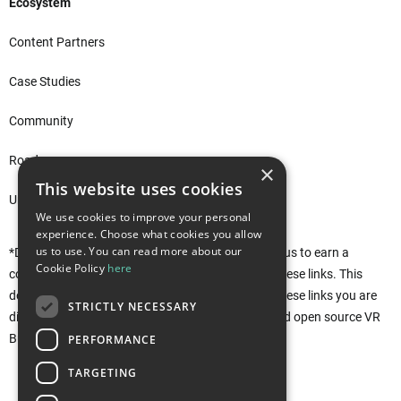
Ecosystem
Content Partners
Case Studies
Community
Roadmap
×
This website uses cookies
Unity Asset Store*
We use cookies to improve your personal
experience. Choose what cookies you allow
us to use. You can read more about our
*Disclaimer: This site uses affiliate links that allow us to earn a
Cookie Policy
here
commission when purchases are made through these links. This
does not affect you in any way. Rather, by using these links you are
STRICTLY NECESSARY
directly supporting the development of the free and open source VR
Builder. Thank you!
PERFORMANCE
TARGETING